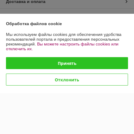
Доставка и оплата
График работы
Обработка файлов cookie
Полная версия сайта
Мы используем файлы cookies для обеспечения удобства
пользователей портала и предоставления персональных
Политика обработки cookies
рекомендаций.
Вы можете настроить файлы cookies или
отключить их.
Сайт создан на платформе Deal.by
Принять
Информация для покупателя
Отклонить
Индивидуальный предприниматель:
ИП Козик Ольга Васильевна
220096,г.Минск, ул. Голодеда, д. 17,корп.4,кв.67
Регистрационный номер ЕГР: 192845255
УНП: 192845255
Регистрационный орган: Минский горисполком
Дата регистрации компании: 11.03.2021