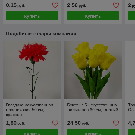
0,15
2,50
2
руб.
руб.
р
Купить
Купить
Подобные товары компании
Гвоздика искусственная
Букет из 5 искусственных
Тра
пластиковая 50 см,
тюльпанов 60 см, желтый
Осо
красная
1,80
24,50
4,
руб.
руб.
Купить
Купить