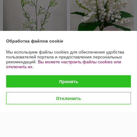
Обработка файлов cookie
Ветка гипсофилы тройная
Букет Ландыш 38 см, связка
Мы используем файлы cookies для обеспечения удобства
62 см, белый
5 шт, латекс
пользователей портала и предоставления персональных
рекомендаций.
Вы можете настроить файлы cookies или
В наличии
В наличии
отключить их.
0,80
12,80
2 руб.
16 руб.
руб.
руб.
Принять
Купить
Купить
Отклонить
-20%
-12%