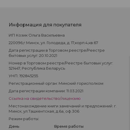
Информация для покупателя
ИП Козик Ольга Васильевна
220096,г.Минск, ул. Голодеда, д. 17,корп.4,кв.67
Дата регистрации в Торговом реестре/Реестре
бытовых услуг: 20.10.2021
Номер в Торговом реестре/Реестре бытовых услуг:
521447, Республика Беларусь
УНП: 192845255
Регистрационный орган: Минский горисполком
Дата регистрации компании: 11.03.2021
Ссылка на свидетельство/лицензию
Местонахождение книги замечаний и предложений: г.
Минск, ул.Ташкентская, д.6а, оф.306
Режим работы:
День
Время работы