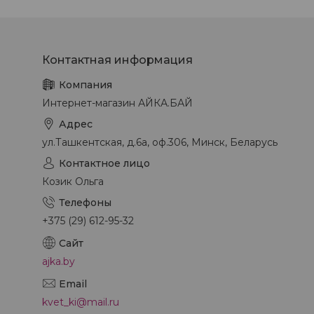
Интернет-магазин АЙКА.БАЙ
ул.Ташкентская, д.6а, оф.306, Минск, Беларусь
Козик Ольга
+375 (29) 612-95-32
ajka.by
kvet_ki@mail.ru