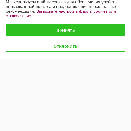
Мы используем файлы cookies для обеспечения удобства
Контакты
пользователей портала и предоставления персональных
рекомендаций.
Вы можете настроить файлы cookies или
отключить их.
Доставка и оплата
Принять
График работы
Полная версия сайта
Отклонить
Политика обработки cookies
Сайт создан на платформе Deal.by
Информация для покупателя
Индивидуальный предприниматель:
ИП Козик Ольга Васильевна
220096,г.Минск, ул. Голодеда, д. 17,корп.4,кв.67
Регистрационный номер ЕГР: 192845255
УНП: 192845255