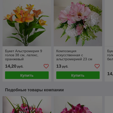
Букет Альстромерия 9
Композиция
Бук
голов 38 см, латекс,
искусственная с
гол
оранжевый
альстромерией 23 см
бе
14,20
13
руб.
руб.
14
Купить
Купить
Подобные товары компании