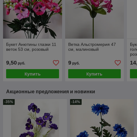
Букет Анютины глазки 11
Ветка Альстромерия 47
Бук
веток 53 см, розовый
см, малиновый
гол
ро
9,50
9
14
руб.
руб.
Купить
Купить
Акционные предложения и новинки
-35%
-14%