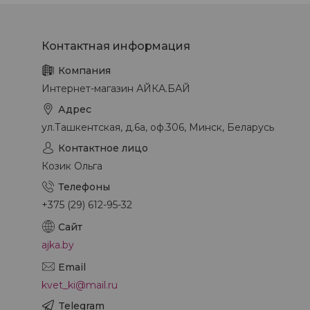
Интернет-магазин АЙКА.БАЙ
ул.Ташкентская, д.6а, оф.306, Минск, Беларусь
Козик Ольга
+375 (29) 612-95-32
ajka.by
kvet_ki@mail.ru