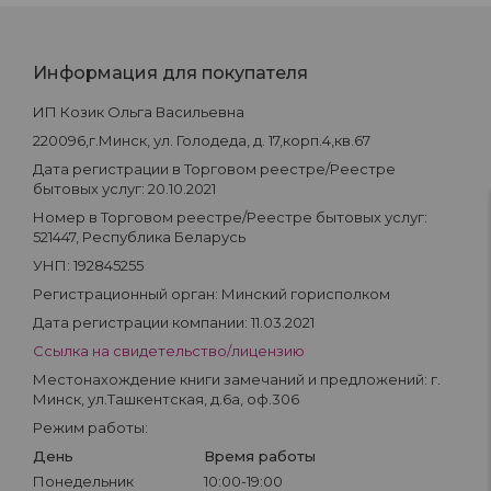
Информация для покупателя
ИП Козик Ольга Васильевна
220096,г.Минск, ул. Голодеда, д. 17,корп.4,кв.67
Дата регистрации в Торговом реестре/Реестре
бытовых услуг: 20.10.2021
Номер в Торговом реестре/Реестре бытовых услуг:
521447, Республика Беларусь
УНП: 192845255
Регистрационный орган: Минский горисполком
Дата регистрации компании: 11.03.2021
Ссылка на свидетельство/лицензию
Местонахождение книги замечаний и предложений: г.
Минск, ул.Ташкентская, д.6а, оф.306
Режим работы:
День
Время работы
Понедельник
10:00-19:00