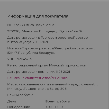
Информация для покупателя
ИП Козик Ольга Васильевна
220096,г.Минск, ул. Голодеда, д. 17,корп.4,кв.67
Дата регистрации в Торговом реестре/Реестре
бытовых услуг: 20.10.2021
Номер в Торговом реестре/Реестре бытовых услуг:
521447, Республика Беларусь
УНП: 192845255
Регистрационный орган: Минский горисполком
Дата регистрации компании: 11.03.2021
Ссылка на свидетельство/лицензию
Местонахождение книги замечаний и предложений: г.
Минск, ул.Ташкентская, д.6а, оф.306
Режим работы:
День
Время работы
Понедельник
10:00-19:00