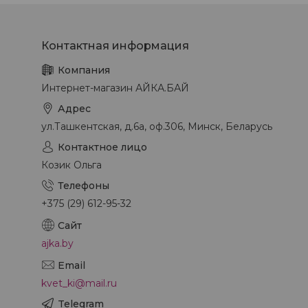
Интернет-магазин АЙКА.БАЙ
ул.Ташкентская, д.6а, оф.306, Минск, Беларусь
Козик Ольга
+375 (29) 612-95-32
ajka.by
kvet_ki@mail.ru