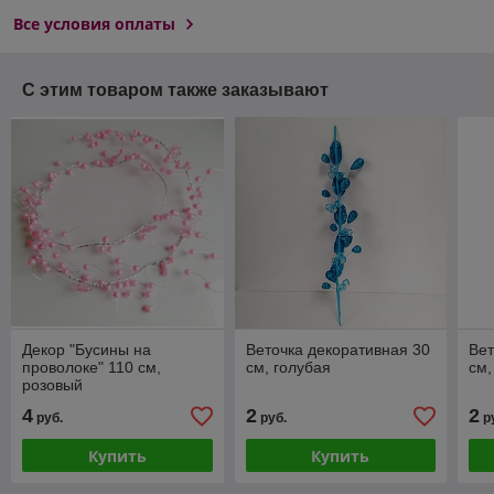
Все условия оплаты
С этим товаром также заказывают
Декор "Бусины на
Веточка декоративная 30
Вет
проволоке" 110 см,
см, голубая
см,
розовый
4
2
2
руб.
руб.
р
Купить
Купить