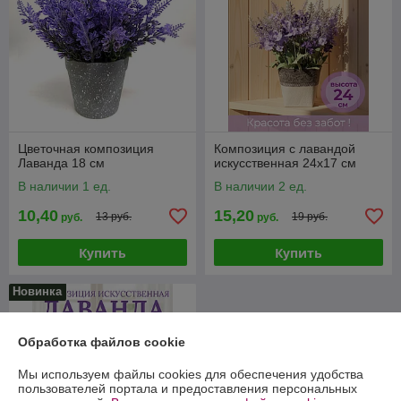
Цветочная композиция
Композиция с лавандой
Лаванда 18 см
искусственная 24х17 см
В наличии 1 ед.
В наличии 2 ед.
10,40
15,20
13 руб.
19 руб.
руб.
руб.
Купить
Купить
Новинка
Обработка файлов cookie
Мы используем файлы cookies для обеспечения удобства
пользователей портала и предоставления персональных