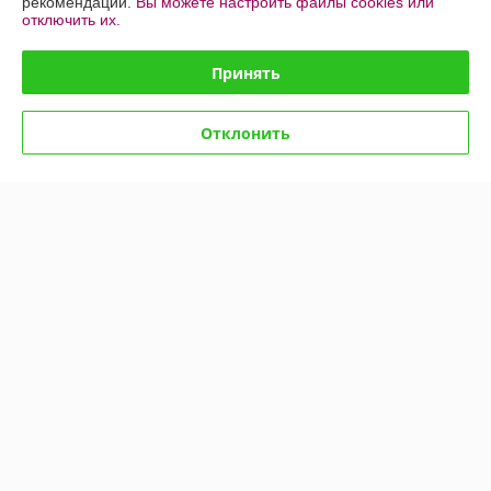
рекомендаций.
Вы можете настроить файлы cookies или
отключить их.
Принять
Композиция искусственная
Лаванда 25х25 см
Отклонить
В наличии 1 ед.
28,05
33 руб.
руб.
Купить
О нас
Рейтинг не сформирован
Менее 5 отзывов за последний год
Работает с 19.07.2021
г. Минск
ул.Ташкентская, д.6а, оф.306, Минск, Беларусь