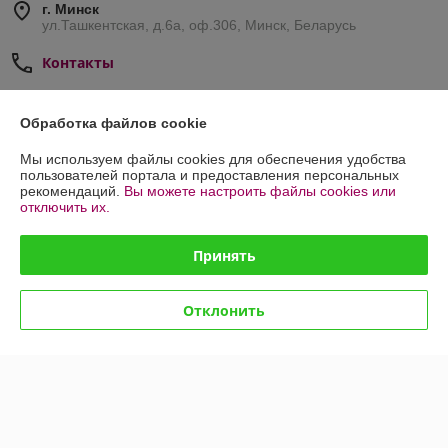
г. Минск
ул.Ташкентская, д.6а, оф.306, Минск, Беларусь
Контакты
Сегодня работает с 10:00 до 18:00
Показать весь график работы
Обработка файлов cookie
Мы используем файлы cookies для обеспечения удобства
пользователей портала и предоставления персональных
Отзывы о магазине
рекомендаций.
Вы можете настроить файлы cookies или
отключить их.
44 отзывов за всё время
Принять
Покупатель
12.03.2026
Отлично
Отклонить
Покупатель
12.03.2026
Отлично
Показать все отзывы