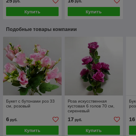
25
16
руб.
руб.
Купить
Купить
Подобные товары компании
Букет с бутонами роз 33
Роза искусственная
Бук
см, розовый
кустовая 6 голов 70 см,
роз
сиреневый
6
17
16
руб.
руб.
Купить
Купить