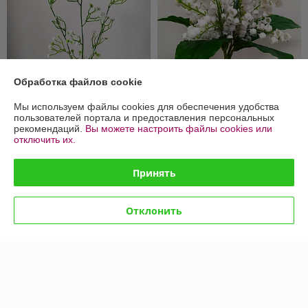
Обработка файлов cookie
Ветка гипсофилы тройная
Букет Ландыш 38 см, связка
Мы используем файлы cookies для обеспечения удобства
62 см, белый
5 шт, латекс
пользователей портала и предоставления персональных
рекомендаций.
Вы можете настроить файлы cookies или
В наличии
В наличии
отключить их.
0,80
12,80
2 руб.
16 руб.
руб.
руб.
Принять
Купить
Купить
Отклонить
-20%
-12%